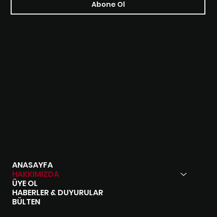
Abone Ol
TAKİP EDİN
Instagram
Facebook
X
Youtube
MENÜ
ANASAYFA
HAKKIMIZDA
ÜYE OL
HABERLER & DUYURULAR
BÜLTEN