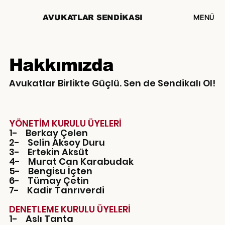
MENÜ
AVUKATLAR SENDİKASI
Hakkımızda
Avukatlar Birlikte Güçlü. Sen de Sendikalı Ol!
YÖNETİM KURULU ÜYELERİ
1- Berkay Çelen
2- Selin Aksoy Duru
3- Ertekin Aksüt
4- Murat Can Karabudak
5- Bengisu İçten
6- Tümay Çetin
7- Kadir Tanrıverdi
DENETLEME KURULU ÜYELERİ
1- Aslı Tanta